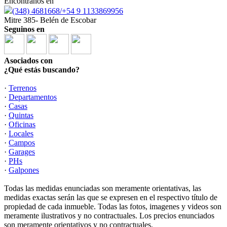
Encontranos en
(348) 4681668/+54 9 1133869956
Mitre 385- Belén de Escobar
Seguinos en
Asociados con
¿Qué estás buscando?
·
Terrenos
·
Departamentos
·
Casas
·
Quintas
·
Oficinas
·
Locales
·
Campos
·
Garages
·
PHs
·
Galpones
Todas las medidas enunciadas son meramente orientativas, las
medidas exactas serán las que se expresen en el respectivo título de
propiedad de cada inmueble. Todas las fotos, imagenes y videos son
meramente ilustrativos y no contractuales. Los precios enunciados
son meramente orientativos y no contractuales.