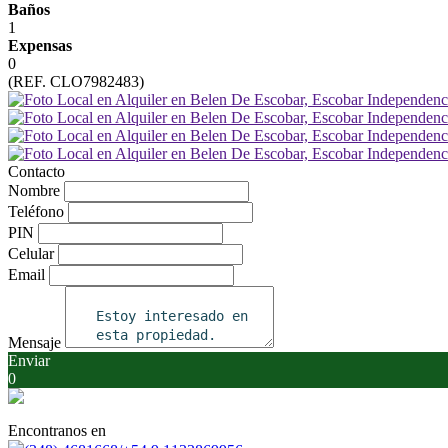
Baños
1
Expensas
0
(REF. CLO7982483)
Contacto
Nombre
Teléfono
PIN
Celular
Email
Mensaje
Enviar
0
Encontranos en