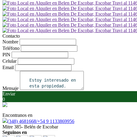
Contacto
Nombre
Teléfono
PIN
Celular
Email
Mensaje
Enviar
0
Encontranos en
(348) 4681668/+54 9 1133869956
Mitre 385- Belén de Escobar
Seguinos en