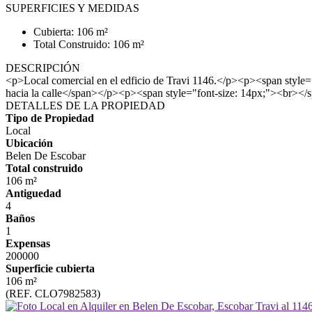
SUPERFICIES Y MEDIDAS
Cubierta: 106 m²
Total Construido: 106 m²
DESCRIPCIÓN
<p>Local comercial en el edficio de Travi 1146.</p><p><span style=
hacia la calle</span></p><p><span style="font-size: 14px;"><br><
DETALLES DE LA PROPIEDAD
Tipo de Propiedad
Local
Ubicación
Belen De Escobar
Total construido
106 m²
Antiguedad
4
Baños
1
Expensas
200000
Superficie cubierta
106 m²
(REF. CLO7982583)