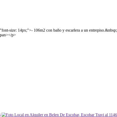
"font-size: 14px;">- 106m2 con baño y escarlera a un entrepiso.&nbsp
/span></p>