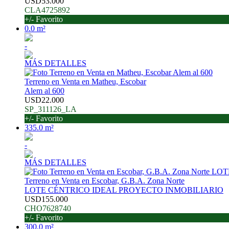
USD53.000
CLA4725892
+/- Favorito
0.0 m²
-
MÁS DETALLES
Terreno en Venta en Matheu, Escobar
Alem al 600
USD22.000
SP_311126_LA
+/- Favorito
335.0 m²
-
MÁS DETALLES
Terreno en Venta en Escobar, G.B.A. Zona Norte
LOTE CÉNTRICO IDEAL PROYECTO INMOBILIARIO
USD155.000
CHO7628740
+/- Favorito
300.0 m²